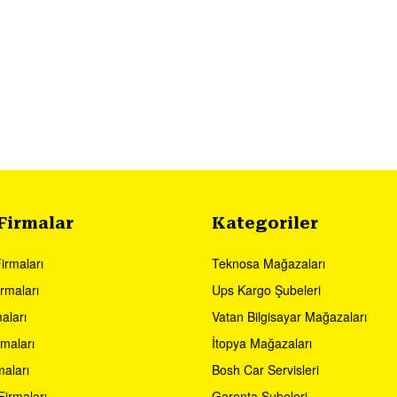
 Firmalar
Kategoriler
Firmaları
Teknosa Mağazaları
rmaları
Ups Kargo Şubeleri
aları
Vatan Bilgisayar Mağazaları
maları
İtopya Mağazaları
maları
Bosh Car Servisleri
irmaları
Garenta Şubeleri