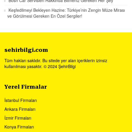
Bosh Car Servisleri Hakkında Bilmeniz Gereken Her Şey
Keşfedilmeyi Bekleyen Hazine: Türkiye’nin Zengin Müze Mirası
ve Görülmesi Gereken En Özel Sergiler!
sehirbilgi.com
Tüm hakları saklıdır. Bu sitede yer alan içeriklerin izinsiz
kullanılması yasaktır. © 2024 ŞehirBilgi
Yerel Firmalar
İstanbul Firmaları
Ankara Firmaları
İzmir Firmaları
Konya Firmaları